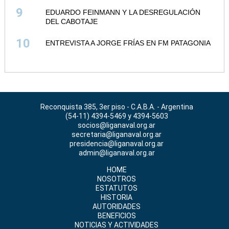
9
EDUARDO FEINMANN Y LA DESREGULACIÓN
DEL CABOTAJE
10
ENTREVISTA A JORGE FRÍAS EN FM PATAGONIA
Reconquista 385, 3er piso - C.A.B.A. - Argentina
(54-11) 4394-5469 y 4394-5603
socios@liganaval.org.ar
secretaria@liganaval.org.ar
presidencia@liganaval.org.ar
admin@liganaval.org.ar
HOME
NOSOTROS
ESTATUTOS
HISTORIA
AUTORIDADES
BENEFICIOS
NOTICIAS Y ACTIVIDADES