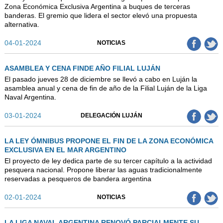
AUTORIDADES
Zona Económica Exclusiva Argentina a buques de terceras
banderas. El gremio que lidera el sector elevó una propuesta
BENEFICIOS
alternativa.
NOTICIAS & ACTIVIDADES
04-01-2024
NOTICIAS
ESCUELA NÁUTICA
ASAMBLEA Y CENA FINDE AÑO FILIAL LUJÁN
LINKS
El pasado jueves 28 de diciembre se llevó a cabo en Luján la
asamblea anual y cena de fin de año de la Filial Luján de la Liga
SOCIOS
Naval Argentina.
03-01-2024
DELEGACIÓN LUJÁN
NEWSLETTER
SUSCRIBIRSE
LA LEY ÓMNIBUS PROPONE EL FIN DE LA ZONA ECONÓMICA
EXCLUSIVA EN EL MAR ARGENTINO
VER NEWSLETTER
El proyecto de ley dedica parte de su tercer capítulo a la actividad
CONTACTO
pesquera nacional. Propone liberar las aguas tradicionalmente
reservadas a pesqueros de bandera argentina
CONTACTENOS
02-01-2024
NOTICIAS
LIBRO DE VISITAS
LA LIGA NAVAL ARGENTINA RENOVÓ PARCIALMENTE SU