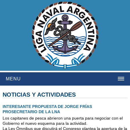
MENU
HOME
NOTICIAS Y ACTIVIDADES
INSTITUCIONAL
INTERESANTE PROPUESTA DE JORGE FRÍAS
PROSECRETARIO DE LA LNA
NOSOTROS
Los capitanes de pesca abrieron una puerta para negociar con el
HISTORIA
Gobierno el nuevo esquema para la actividad.
La Ley Ómnibus que discutirá el Congreso plantea la apertura de la