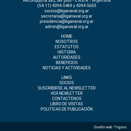
Reconquista 385, 3er piso - C.A.B.A. - Argentina
(54-11) 4394-5469 y 4394-5603
socios@liganaval.org.ar
secretaria@liganaval.org.ar
presidencia@liganaval.org.ar
admin@liganaval.org.ar
HOME
NOSOTROS
ESTATUTOS
HISTORIA
AUTORIDADES
BENEFICIOS
NOTICIAS Y ACTIVIDADES
LINKS
SOCIOS
SUSCRIBIRSE AL NEWSLETTER
VER NEWLETTER
CONTACTENOS
LIBRO DE VISITAS
POLITICAS DE PUBLICACIÓN
Diseño web:
Trigono