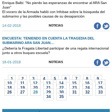
Enrique Balbi: "No pierdo las esperanzas de encontrar al ARA San
Juan"
El vocero de la Armada habló con Infobae sobre la búsqueda del
submarino y las posibles causas de su desaparición
14-02-2018
NOTICIAS
ENCUESTA: TENIENDO EN CUENTA LA TRAGEDIA DEL
SUBMARINO ARA SAN JUAN…
¿Debería la Fragata Libertad participar de una regata internacional
junto a otros buques escuela?
18-01-2018
NOTICIAS
1
2
3
4
5
6
7
8
9
10
11
12
13
14
15
16
17
18
19
20
21
22
23
24
25
26
27
28
29
30
31
32
33
34
35