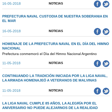
AUTORIDADES
16-05-2018
NOTICIAS
BENEFICIOS
PREFECTURA NAVAL CUSTODIA DE NUESTRA SOBERANIA EN
NOTICIAS & ACTIVIDADES
EL MAR
ESCUELA NÁUTICA
16-05-2018
NOTICIAS
LINKS
HOMENAJE DE LA PREFECTURA NAVAL EN EL DÍA DEL HIMNO
NACIONAL
SOCIOS
Prefectura conmemoró el Día del Himno Nacional Argentino
NEWSLETTER
11-05-2018
NOTICIAS
SUSCRIBIRSE
VER NEWSLETTER
CONTINUANDO LA TRADICIÓN INICIADA POR LA LIGA NAVAL,
LA ARMADA HOMENAJEÓ A VETERANOS DE MALVINAS
CONTACTO
11-05-2018
NOTICIAS
CONTACTENOS
LIBRO DE VISITAS
LA LIGA NAVAL CUMPLE 85 AÑOS, LA ALEGRÍA POR EL
ANIVERSARIO NO PUEDE ALEJARNOS DE LA REALIDAD