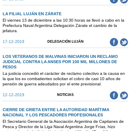
AUTORIDADES
BENEFICIOS
LA FILIAL LUJÁN EN ZÁRATE
El viernes 13 de diciembre a las 10:30 horas se llevó a cabo en la
NOTICIAS & ACTIVIDADES
Prefectura Naval Argentina Delegación Zárate el cambio de la
jefatura.
ESCUELA NÁUTICA
17-12-2019
DELEGACIÓN LUJÁN
LINKS
LOS VETERANOS DE MALVINAS INICIARON UN RECLAMO
SOCIOS
JUDICIAL CONTRA LA ANSES POR 100 MIL MILLONES DE
PESOS
NEWSLETTER
La justicia concedió el carácter de reclamo colectivo a la causa en
la que los ex combatientes solicitan el cobro de casi 10 años de
SUSCRIBIRSE
pensión de guerra adeudados por el ente previsional.
VER NEWSLETTER
12-12-2019
NOTICIAS
CONTACTO
CONTACTENOS
CIERRE DE GRIETA ENTRE LA AUTORIDAD MARÍTIMA
NACIONAL Y LOS PESCADORES PROFESIONALES
LIBRO DE VISITAS
El Secretario General de la Asociación Argentina de Capitanes de
Pesca y Director de la Liga Naval Argentina Jorge Frías, hizo