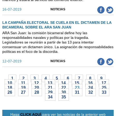
16-07-2019
NOTICIAS
LA CAMPAÑA ELECTORAL SE CUELA EN EL DICTAMEN DE LA
BICAMERAL SOBRE EL ARA SAN JUAN
ARA San Juan: la comisión bicameral define hoy las
responsabilidades navales y políticas por la tragedia.
Legisladores se reunirán a partir de las 13 para intentar
consensuar un dictamen único. La asignación de responsabilidades
políticas es el foco de la discordia.
12-07-2019
NOTICIAS
1
2
3
4
5
6
7
8
9
10
11
12
13
14
15
16
17
18
19
20
21
22
23
24
25
26
27
28
29
30
31
32
33
34
35
Haga
CLICK AQUÍ
para ver las noticias de la anterior web