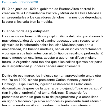
AUTORIDADES
Publicado: 08-06-2026
El 10 de junio de 1829 el gobierno de Buenos Aires decretó la
BENEFICIOS
creación de la Comandancia Política y Militar de las Islas Malvinas
sin preguntarles a los cazadores de lobos marinos que depredaban
NOTICIAS & ACTIVIDADES
la zona si les caía bien la medida.
ESCUELA NÁUTICA
Buenos modales y estupidez
Hay ciertos sectores políticos y diplomáticos del país que abonan la
LINKS
muy cómoda idea de que el camino adecuado para recuperar el
ejercicio de la soberanía sobre las Islas Malvinas pasa por la
SOCIOS
amigabilidad, los buenos modales, hablar en inglés correctamente
y cortejar a sus habitantes con algún tipo de regalito o prebenda. Y,
NEWSLETTER
más o menos en esa línea, apostar a que en un difuso y lejano
futuro, la Argentina será tan rica que ellos solitos querrán ser parte
SUSCRIBIRSE
de la argentinidad y Londres cederá amigablemente.
VER NEWSLETTER
Dentro de ese marco, los ingleses se han aprovechado una y otra
vez. Ya en 1990, siendo presidente Carlos Menem y canciller
CONTACTO
Domingo Felipe Cavallo, lograron restablecer las relaciones
diplomáticas después de la guerra pero dejando “bajo un paragua”
CONTACTENOS
(tan inglés el umbrella), el tema Malvinas. El acuerdo fue
LIBRO DE VISITAS
presentado como un gran éxito del pragmatismo y la amabilidad,
en rigor, y tal como dijo el ya entonces ex presidente Raúl Alfonsín,
fue un acuerdo escrito en Londres que tenía gran interés en