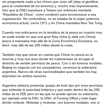
sin preguntarle nada a los chinos que viven allí (dejo el gentilicio
para la creatividad de los lectores) y, mucho más impresionante,
hizo que la ONU expulsara a Taiwan por entonces mentada
“República de China”, como condición para incorporarse a esa
organización. No confundirse, no se trataba de la súper potencia
económica actual, corría 1971 y en China mandaba Mao Tse Tung.
Cuando nos enfocamos en la temática de la pesca en nuestro mar,
se suele insistir en que una gran flota china (y dale con China)
pesca a mansalva más allá de la Zona Económica Exclusiva, es
decir, más allá de las 200 millas desde la costa.
También hay que tomar en cuenta que China no pesca en la
enorme y muy rica área donde los malvinenses se arrogan el
derecho de vender permisos de pesca. Con o sin buenos modales,
Beijing no negocia con los usurpadores, reconoce la soberanía
argentina. Barcos de otras nacionalidades que también los hay,
depredan en ambos sectores.
Argentina debería presentar quejas de todo tipo por esos permisos
que extiende la autoridad británica y que están dentro de las 200
millas de la ZEE pero en las que no puede ejercer su soberanía,
por ejemplo ante la FAO, la ONU, el Foreing Office y todo lugar
donde moleste. Molestar y molestar, con buenos modales, eso sí.