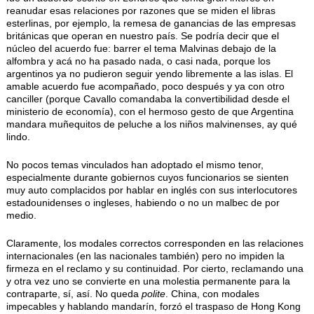
reanudar esas relaciones por razones que se miden el libras
esterlinas, por ejemplo, la remesa de ganancias de las empresas
británicas que operan en nuestro país. Se podría decir que el
núcleo del acuerdo fue: barrer el tema Malvinas debajo de la
alfombra y acá no ha pasado nada, o casi nada, porque los
argentinos ya no pudieron seguir yendo libremente a las islas. El
amable acuerdo fue acompañado, poco después y ya con otro
canciller (porque Cavallo comandaba la convertibilidad desde el
ministerio de economía), con el hermoso gesto de que Argentina
mandara muñequitos de peluche a los niños malvinenses, ay qué
lindo.
No pocos temas vinculados han adoptado el mismo tenor,
especialmente durante gobiernos cuyos funcionarios se sienten
muy auto complacidos por hablar en inglés con sus interlocutores
estadounidenses o ingleses, habiendo o no un malbec de por
medio.
Claramente, los modales correctos corresponden en las relaciones
internacionales (en las nacionales también) pero no impiden la
firmeza en el reclamo y su continuidad. Por cierto, reclamando una
y otra vez uno se convierte en una molestia permanente para la
contraparte, sí, así. No queda
polite
. China, con modales
impecables y hablando mandarín, forzó el traspaso de Hong Kong