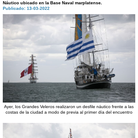
AUTORIDADES
Náutico ubicado en la Base Naval marplatense.
Publicado: 13-03-2022
BENEFICIOS
NOTICIAS & ACTIVIDADES
ESCUELA NÁUTICA
LINKS
SOCIOS
NEWSLETTER
SUSCRIBIRSE
VER NEWSLETTER
CONTACTO
Ayer, los Grandes Veleros realizaron un desfile náutico frente a las
costas de la ciudad a modo de previa al primer día del encuentro
CONTACTENOS
LIBRO DE VISITAS