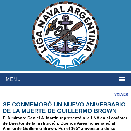
MENU
HOME
VOLVER
SE CONMEMORÓ UN NUEVO ANIVERSARIO
INSTITUCIONAL
DE LA MUERTE DE GUILLERMO BROWN
NOSOTROS
El Almirante Daniel A. Martin representó a la LNA en si carácter
de Director de la Institución. Buenos Aires homenajeó al
HISTORIA
Almirante Guillermo Brown. Por el 165° aniversario de su