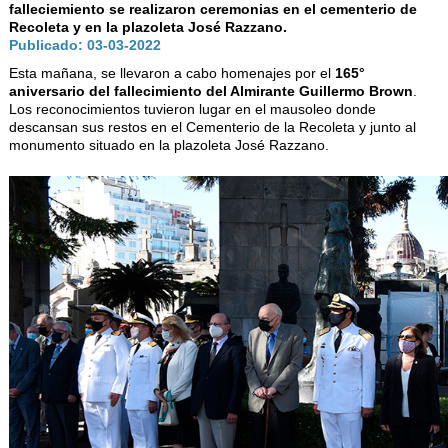
AUTORIDADES
falleciemiento se realizaron ceremonias en el cementerio de
Recoleta y en la plazoleta José Razzano.
BENEFICIOS
Publicado: 03-03-2022
Esta mañana, se llevaron a cabo homenajes por el
165°
NOTICIAS & ACTIVIDADES
aniversario del fallecimiento del Almirante Guillermo Brown
.
Los reconocimientos tuvieron lugar en el mausoleo donde
ESCUELA NÁUTICA
descansan sus restos en el Cementerio de la Recoleta y junto al
monumento situado en la plazoleta José Razzano.
LINKS
SOCIOS
NEWSLETTER
SUSCRIBIRSE
VER NEWSLETTER
CONTACTO
CONTACTENOS
LIBRO DE VISITAS