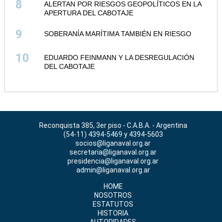
8
ALERTAN POR RIESGOS GEOPOLÍTICOS EN LA
APERTURA DEL CABOTAJE
9
SOBERANÍA MARÍTIMA TAMBIÉN EN RIESGO
10
EDUARDO FEINMANN Y LA DESREGULACIÓN
DEL CABOTAJE
Reconquista 385, 3er piso - C.A.B.A. - Argentina
(54-11) 4394-5469 y 4394-5603
socios@liganaval.org.ar
secretaria@liganaval.org.ar
presidencia@liganaval.org.ar
admin@liganaval.org.ar
HOME
NOSOTROS
ESTATUTOS
HISTORIA
AUTORIDADES