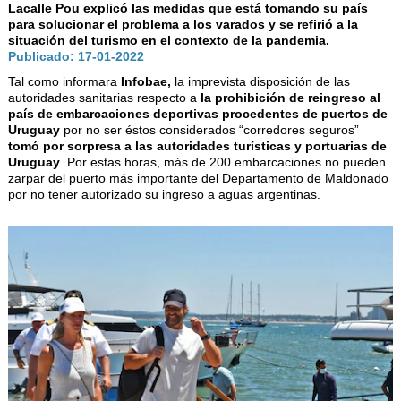
AUTORIDADES
Lacalle Pou explicó las medidas que está tomando su país
para solucionar el problema a los varados y se refirió a la
BENEFICIOS
situación del turismo en el contexto de la pandemia.
Publicado: 17-01-2022
NOTICIAS & ACTIVIDADES
Tal como informara
Infobae,
la imprevista disposición de las
autoridades sanitarias respecto a
la prohibición de reingreso al
ESCUELA NÁUTICA
país de embarcaciones deportivas procedentes de puertos de
Uruguay
por no ser éstos considerados “corredores seguros”
LINKS
tomó por sorpresa a las autoridades turísticas y portuarias de
Uruguay
. Por estas horas, más de 200 embarcaciones no pueden
SOCIOS
zarpar del puerto más importante del Departamento de Maldonado
por no tener autorizado su ingreso a aguas argentinas.
NEWSLETTER
SUSCRIBIRSE
VER NEWSLETTER
CONTACTO
CONTACTENOS
LIBRO DE VISITAS