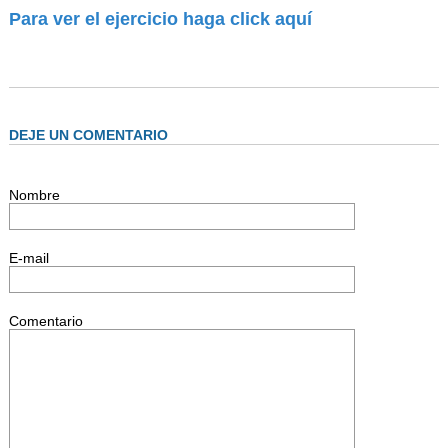
AUTORIDADES
Para ver el ejercicio haga click aquí
BENEFICIOS
NOTICIAS & ACTIVIDADES
ESCUELA NÁUTICA
DEJE UN COMENTARIO
LINKS
SOCIOS
Nombre
NEWSLETTER
E-mail
SUSCRIBIRSE
VER NEWSLETTER
Comentario
CONTACTO
CONTACTENOS
LIBRO DE VISITAS