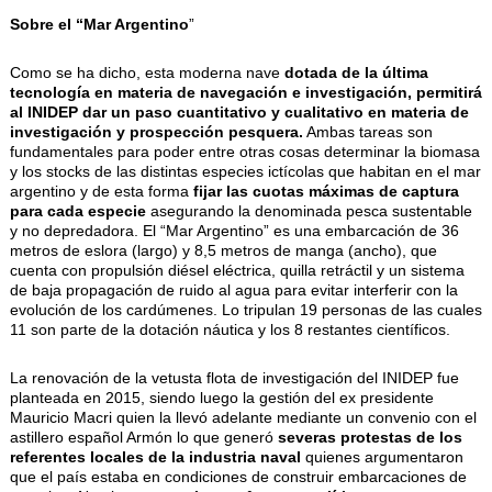
Sobre el “Mar Argentino
”
Como se ha dicho, esta moderna nave
dotada de la última
tecnología en materia de navegación e investigación, permitirá
al INIDEP dar un paso cuantitativo y cualitativo en materia de
investigación y prospección pesquera.
Ambas tareas son
fundamentales para poder entre otras cosas determinar la biomasa
y los stocks de las distintas especies ictícolas que habitan en el mar
argentino y de esta forma
fijar las cuotas máximas de captura
para cada especie
asegurando la denominada pesca sustentable
y no depredadora. El “Mar Argentino” es una embarcación de 36
metros de eslora (largo) y 8,5 metros de manga (ancho), que
cuenta con propulsión diésel eléctrica, quilla retráctil y un sistema
de baja propagación de ruido al agua para evitar interferir con la
evolución de los cardúmenes. Lo tripulan 19 personas de las cuales
11 son parte de la dotación náutica y los 8 restantes científicos.
La renovación de la vetusta flota de investigación del INIDEP fue
planteada en 2015, siendo luego la gestión del ex presidente
Mauricio Macri quien la llevó adelante mediante un convenio con el
astillero español Armón lo que generó
severas protestas de los
referentes locales de la industria naval
quienes argumentaron
que el país estaba en condiciones de construir embarcaciones de