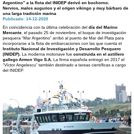
AUTORIDADES
Argentino” a la flota del INIDEP derivó en bochorno.
Nervios, malos augurios y el origen vikingo y muy bárbaro de
BENEFICIOS
una larga tradición marina
Publicado: 14-12-2020
NOTICIAS & ACTIVIDADES
En coincidencia con la última celebración del
día del Marino
Mercante
, el pasado 25 de noviembre, el buque de investigación
ESCUELA NÁUTICA
pesquera “Mar Argentino” arribó al puerto de Mar del Plata para
incorporarse a la flota de embarcaciones con las que cuenta el
LINKS
Instituto Nacional de Investigación y Desarrollo Pesquero
(INIDEP).
La moderna motonave fue
construida en el astillero
SOCIOS
gallego Armon Vigo S.A.
La firma española entregó en 2017 el
“Víctor Angelescu” también destinado a tareas científicas a cargo
NEWSLETTER
del INIDEP.
SUSCRIBIRSE
VER NEWSLETTER
CONTACTO
CONTACTENOS
LIBRO DE VISITAS