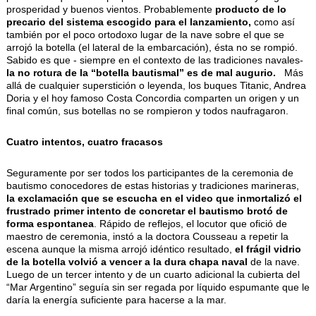
prosperidad y buenos vientos. Probablemente
producto de lo
precario del sistema escogido para el lanzamiento,
como así
también por el poco ortodoxo lugar de la nave sobre el que se
arrojó la botella (el lateral de la embarcación), ésta no se rompió.
Sabido es que - siempre en el contexto de las tradiciones navales-
la no rotura de la “botella bautismal” es de mal augurio.
Más
allá de cualquier superstición o leyenda, los buques Titanic, Andrea
Doria y el hoy famoso Costa Concordia comparten un origen y un
final común, sus botellas no se rompieron y todos naufragaron.
Cuatro intentos, cuatro fracasos
Seguramente por ser todos los participantes de la ceremonia de
bautismo conocedores de estas historias y tradiciones marineras,
la exclamación que se escucha en el video que inmortalizó el
frustrado primer intento de concretar el bautismo brotó de
forma espontanea
. Rápido de reflejos, el locutor que ofició de
maestro de ceremonia, instó a la doctora Cousseau a repetir la
escena aunque la misma arrojó idéntico resultado,
el frágil vidrio
de la botella volvió a vencer a la dura chapa naval
de la nave.
Luego de un tercer intento y de un cuarto adicional la cubierta del
“Mar Argentino” seguía sin ser regada por líquido espumante que le
daría la energía suficiente para hacerse a la mar.