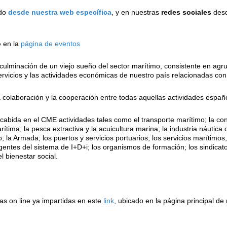
ado
desde nuestra web específica
, y en nuestras
redes sociales
desd
o
en la
página de eventos
culminación de un viejo sueño del sector marítimo, consistente en agr
servicios y las actividades económicas de nuestro país relacionadas con
a colaboración y la cooperación entre todas aquellas actividades españo
cabida en el CME actividades tales como el transporte marítimo; la co
marítima; la pesca extractiva y la acuicultura marina; la industria náutic
; la Armada; los puertos y servicios portuarios; los servicios marítimos
agentes del sistema de I+D+i; los organismos de formación; los sindicat
el bienestar social.
as on line ya impartidas en este
link
, ubicado en la página principal de