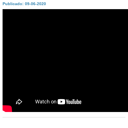
AUTORIDADES
Publicado: 09-06-2020
BENEFICIOS
NOTICIAS & ACTIVIDADES
ESCUELA NÁUTICA
LINKS
SOCIOS
NEWSLETTER
SUSCRIBIRSE
VER NEWSLETTER
CONTACTO
CONTACTENOS
LIBRO DE VISITAS