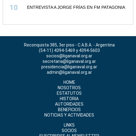
10
ENTREVISTA A JORGE FRÍAS EN FM PATAGONIA
Reconquista 385, 3er piso - C.A.B.A. - Argentina
(54-11) 4394-5469 y 4394-5603
socios@liganaval.org.ar
secretaria@liganaval.org.ar
presidencia@liganaval.org.ar
admin@liganaval.org.ar
HOME
NOSOTROS
ESTATUTOS
HISTORIA
AUTORIDADES
BENEFICIOS
NOTICIAS Y ACTIVIDADES
LINKS
SOCIOS