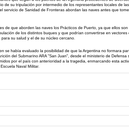
io de su tripulación por intermedio de los representantes locales de la
l servicio de Sanidad de Fronteras abordan las naves antes que tomen
tes de que aborden las naves los Prácticos de Puerto, ya que ellos son 
pulación de los distintos buques y que podrían convertirse en vectore
 para su salud y el de su núcleo cercano.
en se había evaluado la posibilidad de que la Argentina no formara par
parición del Submarino ARA "San Juan", desde el ministerio de Defensa s
dos por el país con anterioridad a la tragedia, enmarcando esta activi
 Escuela Naval Militar.