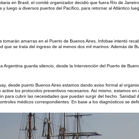
nitaria en Brasil, el comité organizador decidió que fuera Río de Janeir
y luego a diversos puertos del Pacífico, para retornar al Atlántico lue
s tomarán amarras en el Puerto de Buenos Aires, Infobae intentó reca
ud que se trata del ingreso de al menos dos mil marinos. Además de Bu
da Argentina guarda silencio, desde la Intervención del Puerto de Bueno
uay, desde puerto Buenos Aires estamos dando aviso formal al organi
e active los protocolos preventivos necesarios. Así mismo, estamos en
ón para cubrir las necesidades que puedan surgir del hecho. Sanidad d
controles médicos correspondientes. En base a los diagnósticos se defi