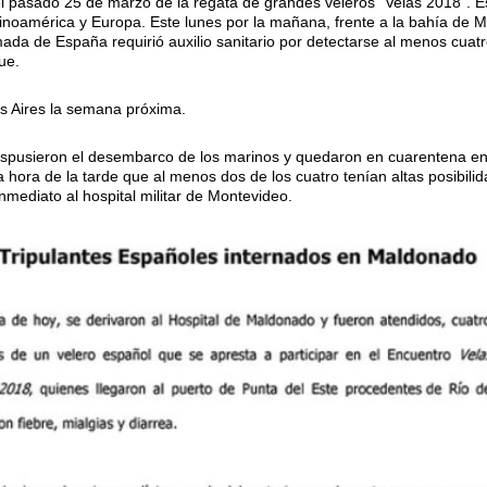
l pasado 25 de marzo de la regata de grandes veleros "Velas 2018". Es
noamérica y Europa. Este lunes por la mañana, frente a la bahía de 
da de España requirió auxilio sanitario por detectarse al menos cuatr
ue.
os Aires la semana próxima.
ispusieron el desembarco de los marinos y quedaron en cuarentena en 
hora de la tarde que al menos dos de los cuatro tenían altas posibili
nmediato al hospital militar de Montevideo.