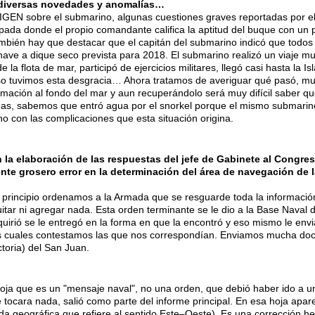
 diversas novedades y anomalías…
IGEN sobre el submarino, algunas cuestiones graves reportadas por el
rpada donde el propio comandante califica la aptitud del buque con un 
ambién hay que destacar que el capitán del submarino indicó que todos
ave a dique seco prevista para 2018. El submarino realizó un viaje m
la flota de mar, participó de ejercicios militares, llegó casi hasta la I
eso tuvimos esta desgracia… Ahora tratamos de averiguar qué pasó, muy
ormación al fondo del mar y aun recuperándolo será muy difícil saber q
as, sabemos que entró agua por el snorkel porque el mismo submarino
o con las complicaciones que esta situación origina.
 la elaboración de las respuestas del jefe de Gabinete al Congres
nte grosero error en la determinación del área de navegación de 
principio ordenamos a la Armada que se resguarde toda la información
uitar ni agregar nada. Esta orden terminante se le dio a la Base Naval 
equirió se le entregó en la forma en que la encontró y eso mismo le en
as cuales contestamos las que nos correspondían. Enviamos mucha doc
ctoria) del San Juan.
hoja que es un "mensaje naval", no una orden, que debió haber ido a u
tocara nada, salió como parte del informe principal. En esa hoja apare
ada geográfica que refiere al sentido Este–Oeste). Es una corrección 