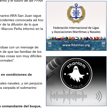
rno y el futuro de las FFAA
ubmarino ARA San Juan sigue
 accidentes convocada ad hoc
r de la difusión de lo que
te Marcos Peña informó en la
Infobae con un mensaje de
 de que las familias de los
stas cosas son muy difíciles
normales".
a en condiciones de
les navales, y sin perjuicio
 la zarpada el submarino
pio comandante del buque,