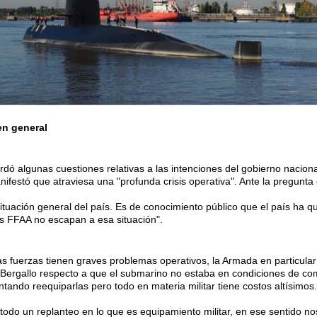
en general
ordó algunas cuestiones relativas a las intenciones del gobierno naciona
anifestó que atraviesa una "profunda crisis operativa". Ante la pregunta
tuación general del país. Es de conocimiento público que el país ha q
las FFAA no escapan a esa situación".
"Las fuerzas tienen graves problemas operativos, la Armada en particula
n Bergallo respecto a que el submarino no estaba en condiciones de comb
tando reequiparlas pero todo en materia militar tiene costos altísimos
e todo un replanteo en lo que es equipamiento militar, en ese sentido 