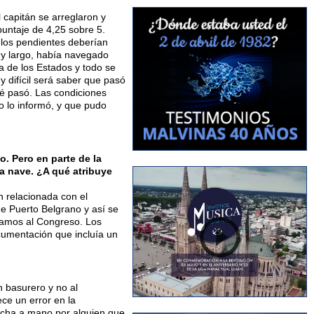
 capitán se arreglaron y
puntaje de 4,25 sobre 5.
 los pendientes deberían
uy largo, había navegado
sla de los Estados y todo se
 difícil será saber que pasó
ué pasó. Las condiciones
 lo informó, y que pudo
o. Pero en parte de la
la nave. ¿A qué atribuye
 relacionada con el
de Puerto Belgrano y así se
viamos al Congreso. Los
umentación que incluía un
n basurero y no al
ce un error en la
hecha a mano por alguien que