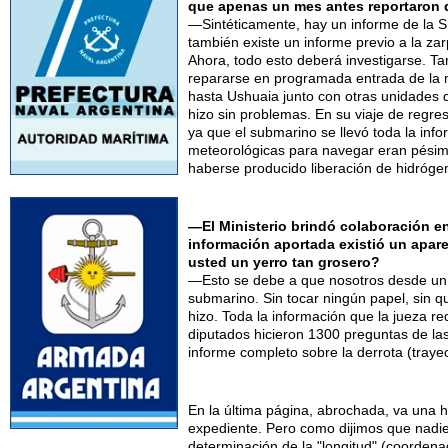
que apenas un mes antes reportaron
—Sintéticamente, hay un informe de la S
también existe un informe previo a la za
Ahora, todo esto deberá investigarse. T
repararse en programada entrada de la n
hasta Ushuaia junto con otras unidades de 
hizo sin problemas. En su viaje de regr
ya que el submarino se llevó toda la inf
meteorológicas para navegar eran pésim
haberse producido liberación de hidrógen
—El Ministerio brindó colaboración en
información aportada existió un apare
usted un yerro tan grosero?
—Esto se debe a que nosotros desde un 
submarino. Sin tocar ningún papel, sin q
hizo. Toda la información que la jueza r
diputados hicieron 1300 preguntas de l
informe completo sobre la derrota (traye
En la última página, abrochada, va una 
expediente. Pero como dijimos que nadie 
determinación de la "longitud" (coorden