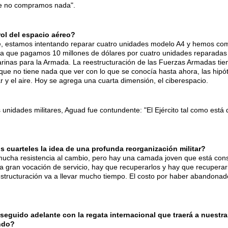
ue no compramos nada".
l del espacio aéreo?
, estamos intentando reparar cuatro unidades modelo A4 y hemos co
 ya que pagamos 10 millones de dólares por cuatro unidades reparada
rinas para la Armada. La reestructuración de las Fuerzas Armadas tien
que no tiene nada que ver con lo que se conocía hasta ahora, las hipóte
mar y el aire. Hoy se agrega una cuarta dimensión, el ciberespacio.
 unidades militares, Aguad fue contundente: "El Ejército tal como está
cuarteles la idea de una profunda reorganización militar?
ucha resistencia al cambio, pero hay una camada joven que está cons
a gran vocación de servicio, hay que recuperarlos y hay que recuperar e
structuración va a llevar mucho tiempo. El costo por haber abandona
seguido adelante con la regata internacional que traerá a nuestr
ndo?