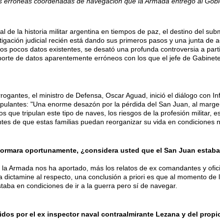
as erróneas coordenadas de navegación que la Armada entregó al Gobie
l de la historia militar argentina en tiempos de paz, el destino del s
stigación judicial recién está dando sus primeros pasos y una junta de
los pocos datos existentes, se desató una profunda controversia a parti
 aporte de datos aparentemente erróneos con los que el jefe de Gabine
rrogantes, el ministro de Defensa, Oscar Aguad, inició el diálogo con 
tripulantes: "Una enorme desazón por la pérdida del San Juan, al margen
s que tripulan este tipo de naves, los riesgos de la profesión militar, e
es de que estas familias puedan reorganizar su vida en condiciones 
nformara oportunamente, ¿considera usted que el San Juan estab
la Armada nos ha aportado, más los relatos de ex comandantes y oficia
iva dictamine al respecto, una conclusión a priori es que al momento de
aba en condiciones de ir a la guerra pero sí de navegar.
idos por el ex inspector naval contraalmirante Lezana y del pro