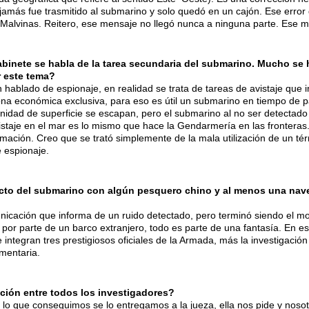
amás fue trasmitido al submarino y solo quedó en un cajón. Ese error
Malvinas. Reitero, ese mensaje no llegó nunca a ninguna parte. Ese me
binete se habla de la tarea secundaria del submarino. Mucho se
r este tema?
hablado de espionaje, en realidad se trata de tareas de avistaje que i
 zona económica exclusiva, para eso es útil un submarino en tiempo de
ad de superficie se escapan, pero el submarino al no ser detectado re
avistaje en el mar es lo mismo que hace la Gendarmería en las fronteras
formación. Creo que se trató simplemente de la mala utilización de un t
 espionaje.
to del submarino con algún pesquero chino y al menos una nave 
icación que informa de un ruido detectado, pero terminó siendo el m
 por parte de un barco extranjero, todo es parte de una fantasía. En 
integran tres prestigiosos oficiales de la Armada, más la investigación
amentaria.
ción entre todos los investigadores?
do lo que conseguimos se lo entregamos a la jueza, ella nos pide y nos