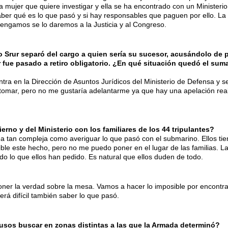
ujer que quiere investigar y ella se ha encontrado con un Ministerio
aber qué es lo que pasó y si hay responsables que paguen por ello. La
tengamos se lo daremos a la Justicia y al Congreso.
Srur separó del cargo a quien sería su sucesor, acusándolo de p
r fue pasado a retiro obligatorio. ¿En qué situación quedó el sumar
a en la Dirección de Asuntos Jurídicos del Ministerio de Defensa y se
tomar, pero no me gustaría adelantarme ya que hay una apelación rea
rno y del Ministerio con los familiares de los 44 tripulantes?
ea tan compleja como averiguar lo que pasó con el submarino. Ellos ti
rible este hecho, pero no me puedo poner en el lugar de las familias. L
do lo que ellos han pedido. Es natural que ellos duden de todo.
poner la verdad sobre la mesa. Vamos a hacer lo imposible por encontr
será difícil también saber lo que pasó.
rusos buscar en zonas distintas a las que la Armada determinó?