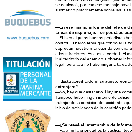
se equivocó, por eso ese mensaje naval j
submarino prácticamente sobre las Islas 
—En ese mismo informe del jefe de Ga
tareas de espionaje, ¿se podrá aclara
—Si bien algunos buenos periodistas han 
control. El barco tenía que controlar la
depredan nuestro mar cuando ven una unid
a los infractores. Esta es la verdad. El 
ir al territorio del enemigo a obtener in
legal, pero acá no hubo ninguna tarea de
—¿Está acreditado el supuesto contac
extranjera?
—No, hay que destacarlo. Hay una comun
Tampoco hubo ningún intento de colisión
trabajando la comisión de accidentes que 
inicio de actividades de la comisión parl
—¿Se prevé el intercambio de informa
—Para mí la prioridad es la Justicia, to