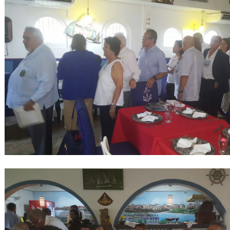
AUTORIDADES
BENEFICIOS
NOTICIAS & ACTIVIDADES
ESCUELA NÁUTICA
LINKS
SOCIOS
NEWSLETTER
SUSCRIBIRSE
VER NEWSLETTER
CONTACTO
CONTACTENOS
LIBRO DE VISITAS