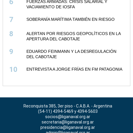
6
FUERZAS ARMADAS: CRISIS SALARIAL Y
VACIAMIENTO DE IOSFA
7
SOBERANÍA MARÍTIMA TAMBIÉN EN RIESGO
8
ALERTAN POR RIESGOS GEOPOLÍTICOS EN LA
APERTURA DEL CABOTAJE
9
EDUARDO FEINMANN Y LA DESREGULACIÓN
DEL CABOTAJE
10
ENTREVISTA A JORGE FRÍAS EN FM PATAGONIA
Reconquista 385, 3er piso - C.A.B.A. - Argentina
(54-11) 4394-5469 y 4394-5603
socios@liganaval.org.ar
secretaria@liganaval.org.ar
presidencia@liganaval.org.ar
admin@liganaval.org.ar