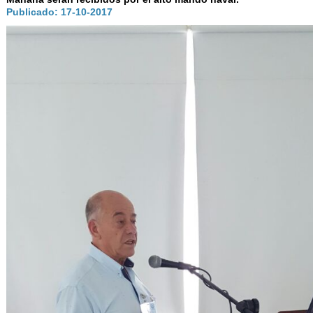
AUTORIDADES
Publicado: 17-10-2017
BENEFICIOS
NOTICIAS & ACTIVIDADES
ESCUELA NÁUTICA
LINKS
SOCIOS
NEWSLETTER
SUSCRIBIRSE
VER NEWSLETTER
CONTACTO
CONTACTENOS
LIBRO DE VISITAS