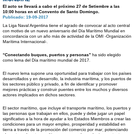
AUTORIDADES
El acto se llevará a cabo el próximo 27 de Setiembre a las
BENEFICIOS
10:00 horas en el Convento de Santo Domingo.
Publicado: 19-09-2017
NOTICIAS & ACTIVIDADES
La Liga Naval Argentina tiene el agrado de convocar al acto central
con motivo de un nuevo aniversario del Día Marítimo Mundial en
ESCUELA NÁUTICA
concordancia con un año más de actividad de la OMI -Organización
Marítima Internacional-.
LINKS
“Conectando buques, puertos y personas”
ha sido elegido
SOCIOS
como lema del Día marítimo mundial de 2017.
NEWSLETTER
El nuevo lema supone una oportunidad para trabajar con los países
desarrollados y en desarrollo, la industria marítima, y los puertos de
SUSCRIBIRSE
los sectores público y privado, a fin de identificar y promover
mejores prácticas y construir puentes entre los muchos y diversos
VER NEWSLETTER
actores implicados en dichos sectores.
CONTACTO
El sector marítimo, que incluye el transporte marítimo, los puertos y
CONTACTENOS
las personas que trabajan en ellos, puede y debe jugar un papel
significativo a la hora de ayudar a los Estados Miembros a crear las
LIBRO DE VISITAS
condiciones para un mayor empleo, prosperidad y estabilidad en
tierra a través de la promoción del comercio por mar; potenciando