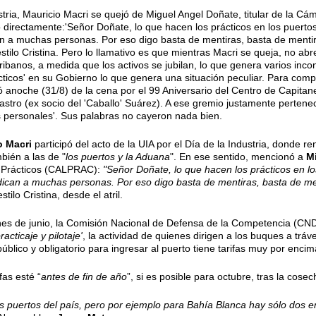
dustria, Mauricio Macri se quejó de Miguel Angel Doñate, titular de la
irectamente:'Señor Doñate, lo que hacen los prácticos en los puerto
 a muchas personas. Por eso digo basta de mentiras, basta de mentirle
stilo Cristina. Pero lo llamativo es que mientras Macri se queja, no abr
ibanos, a medida que los activos se jubilan, lo que genera varios inc
ticos' en su Gobierno lo que genera una situación peculiar. Para comple
ó anoche (31/8) de la cena por el 99 Aniversario del Centro de Capitan
stro (ex socio del 'Caballo' Suárez). A ese gremio justamente pertenec
es personales'. Sus palabras no cayeron nada bien.
o Macri
participó del acto de la UIA por el Día de la Industria, donde ren
ién a las de "
los puertos y la Aduana
". En ese sentido,
mencionó a
M
 Prácticos (CALPRAC)
:
"Señor Doñate, lo que hacen los prácticos en l
ican a muchas personas. Por eso digo basta de mentiras, basta de ment
estilo Cristina, desde el atril.
es de junio, la Comisión Nacional de Defensa de la Competencia (CND
racticaje y pilotaje'
, la actividad de quienes dirigen a los buques a tráv
úblico y obligatorio para ingresar al puerto tiene tarifas muy por encim
as esté “
antes de fin de año
”, si es posible para octubre, tras la cose
os puertos del país, pero por ejemplo para Bahía Blanca hay sólo dos 