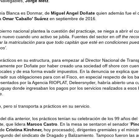
s Navegables,
Jorge Metz
.
hía Blanca es Donmar, de
Miguel Angel Doñate
quien además fue el 
ta
Omar 'Caballo' Suárez
en septiembre de 2016.
ierno nacional plantea la cuestión del practicaje, se niega a abrir el c
 nuevo cuando uno activo se jubila. Fuentes del sector en
off
the reco
erar la matriculación para que todo capitán que esté en condiciones pue
cos'
.
prácticos en su estructura, para empezar al Director Nacional de Transp
tamente por Doñate por haber creado una sociedad off shore con cuen
s locales y de esa forma evadir impuestos. En la denuncia se explica que 
evadir sus obligaciones para con el Fisco, en especial respecto de los 
resentados por la Agencia RIOPLAT, Deleersnyder, habría abierto una c
uguay donde ingresaban los pagos por los servicios realizados a esos 
e.
 pero sí transporta a prácticos en su servicio.
del día anterior, los prácticos tenían su celebración de los 99 años de
te, que lidera
Marcos Castro
. En la mesa se sentaron el senador '
Pin
 de
Cristina Kirchner,
hoy procesado), dirigentes gremiales y el ministro
undo del sindicato de Dragado y Balizamiento. Tampoco fueron las au