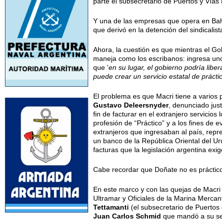
parte el subsecretario de Puertos y Vía
Y una de las empresas que opera en Ba
que derivó en la detención del sindicalis
Ahora, la cuestión es que mientras el Gob
maneja como los escribanos: ingresa uno
que '
en su lugar, el gobierno podría lib
puede crear un servicio estatal de prácti
El problema es que Macri tiene a varios 
Gustavo Deleersnyder
, denunciado jus
fin de facturar en el extranjero servicio
profesión de “Práctico” y a los fines de 
extranjeros que ingresaban al país, rep
un banco de la República Oriental del Ur
facturas que la legislación argentina exig
Cabe recordar que Doñate no es práctico,
En este marco y con las quejas de Macri 
Ultramar y Oficiales de la Marina Mercan
Tettamanti
(el subsecretario de Puertos
Juan Carlos Schmid
que mandó a su seg