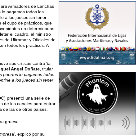
 Cámara Armadores de Lanchas
s lo pagamos todos los
 a los jueces sin tener
e el cupo de prácticos, que
onvenientes en determinadas
tar el cuadro, el ministro
es de Ultramar y Oficiales de
en todos los prácticos. A
ovó sus críticas contra '
la
iguel Angel Doñate
, titular
os puertos lo pagamos todos
irle a los jueces sin tener
C) presentó una serie de
es de los canales para entrar
a de las de otros países.
cha gruesa.
empresa'
, explicó por su