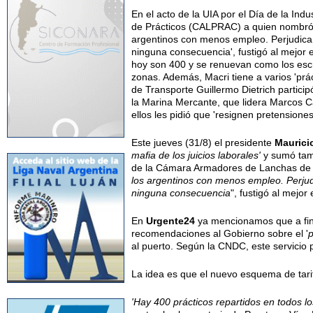
En el acto de la UIA por el Día de la In
de Prácticos (CALPRAC) a quien nombró d
argentinos con menos empleo. Perjudican
ninguna consecuencia', fustigó al mejor e
hoy son 400 y se renuevan como los escr
zonas. Además, Macri tiene a varios 'prác
de Transporte Guillermo Dietrich particip
la Marina Mercante, que lidera Marcos Ca
ellos les pidió que 'resignen pretension
Este jueves (31/8) el presidente
Maurici
mafia de los juicios laborales'
y sumó tamb
de la Cámara Armadores de Lanchas de
los argentinos con menos empleo. Perjud
ninguna consecuencia
", fustigó al mejor 
En
Urgente24
ya mencionamos que a fin
recomendaciones al Gobierno sobre el '
p
al puerto. Según la CNDC, este servicio p
La idea es que el nuevo esquema de tarif
'Hay 400 prácticos repartidos en todos l