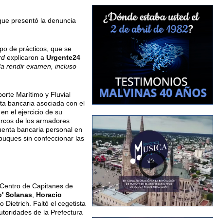
que presentó la denuncia
upo de prácticos, que se
rd
explicaron a
Urgente24
da rendir examen, incluso
orte Marítimo y Fluvial
ta bancaria asociada con el
en el ejercicio de su
barcos de los armadores
uenta bancaria personal en
buques sin confeccionar las
l Centro de Capitanes de
o' Solanas
,
Horacio
 Dietrich. Faltó el cegetista
toridades de la Prefectura