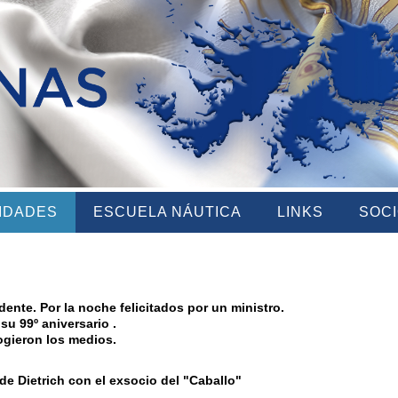
VIDADES
ESCUELA NÁUTICA
LINKS
SOC
O
ente. Por la noche felicitados por un ministro.
u 99º aniversario .
ogieron los medios.
de Dietrich con el exsocio del "Caballo"