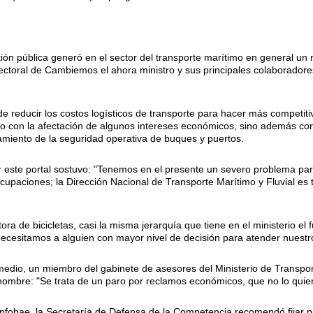
stión pública generó en el sector del transporte marítimo en general 
electoral de Cambiemos el ahora ministro y sus principales colaborador
 de reducir los costos logísticos de transporte para hacer más competit
olo con la afectación de algunos intereses económicos, sino además con 
amiento de la seguridad operativa de buques y puertos.
r este portal sostuvo: "Tenemos en el presente un severo problema par
cupaciones; la Dirección Nacional de Transporte Marítimo y Fluvial es 
ra de bicicletas, casi la misma jerarquía que tiene en el ministerio el
s, necesitamos a alguien con mayor nivel de decisión para atender nues
 medio, un miembro del gabinete de asesores del Ministerio de Transpo
 nombre: "Se trata de un paro por reclamos económicos, que no lo quier
Infobae, la Secretaría de Defensa de la Competencia recomendó fijar 