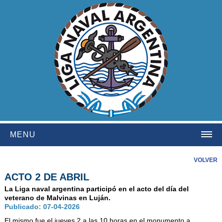
MENU
HOME
VOLVER
ACTO 2 DE ABRIL
INSTITUCIONAL
La Liga naval argentina participó en el acto del día del
NOSOTROS
veterano de Malvinas en Luján.
Publicado: 07-04-2026
HISTORIA
El mismo fue el jueves 2 a las 10 horas en el monumento a