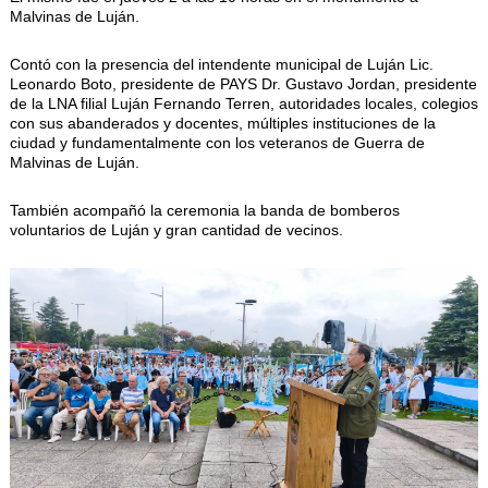
AUTORIDADES
Malvinas de Luján.
BENEFICIOS
Contó con la presencia del intendente municipal de Luján Lic.
NOTICIAS & ACTIVIDADES
Leonardo Boto, presidente de PAYS Dr. Gustavo Jordan, presidente
de la LNA filial Luján Fernando Terren, autoridades locales, colegios
con sus abanderados y docentes, múltiples instituciones de la
ESCUELA NÁUTICA
ciudad y fundamentalmente con los veteranos de Guerra de
Malvinas de Luján.
LINKS
También acompañó la ceremonia la banda de bomberos
SOCIOS
voluntarios de Luján y gran cantidad de vecinos.
NEWSLETTER
SUSCRIBIRSE
VER NEWSLETTER
CONTACTO
CONTACTENOS
LIBRO DE VISITAS