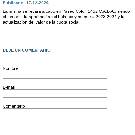
AUTORIDADES
Publicado: 17-12-2024
La misma se llevará a cabo en Paseo Colón 1452 C.A.B.A., siendo
BENEFICIOS
el temario: la aprobación del balance y memoria 2023-2024 y la
actualización del valor de la cuota social
NOTICIAS & ACTIVIDADES
ESCUELA NÁUTICA
LINKS
DEJE UN COMENTARIO
SOCIOS
Nombre
NEWSLETTER
SUSCRIBIRSE
E-mail
VER NEWSLETTER
CONTACTO
Comentario
CONTACTENOS
LIBRO DE VISITAS